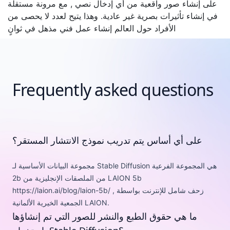
على إنشاء صور واقعية من أي إدخال نصي , مع مرونة مستقلة
في إنشاء تأثيرات بصرية غير عادية. وهذا يتيح لعدد لا يحصى من
الأفراد حول العالم إنشاء عمل فني مذهل في ثوانٍ
Frequently asked questions
على أي أساس يتم تدريب نموذج الانتشار المستقر؟
مجموعة البيانات الأساسية لـ Stable Diffusion هي المجموعة الفرعية
2b من الملصقات الإنجليزية من LAION 5b
https://laion.ai/blog/laion-5b/ , زحف شامل للإنترنت بواسطة
الجمعية الخيرية الألمانية LAION.
ما هي حقوق الطبع والنشر للصور التي تم إنشاؤها