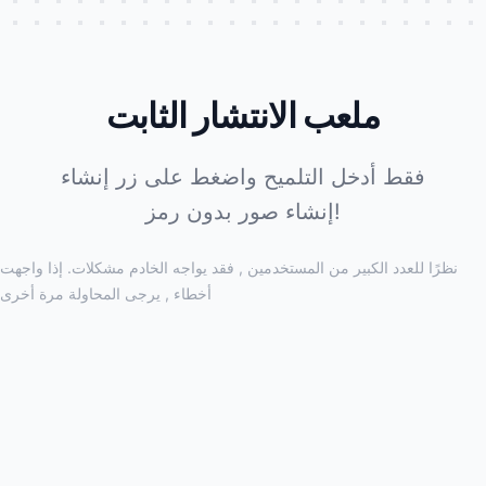
ملعب الانتشار الثابت
فقط أدخل التلميح واضغط على زر إنشاء
إنشاء صور بدون رمز!
نظرًا للعدد الكبير من المستخدمين , فقد يواجه الخادم مشكلات. إذا واجهت
أخطاء , يرجى المحاولة مرة أخرى